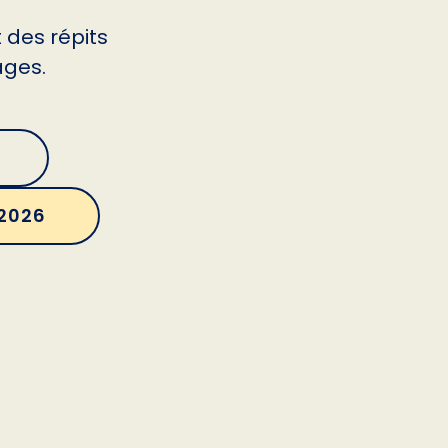
 des répits
âges.
 2026