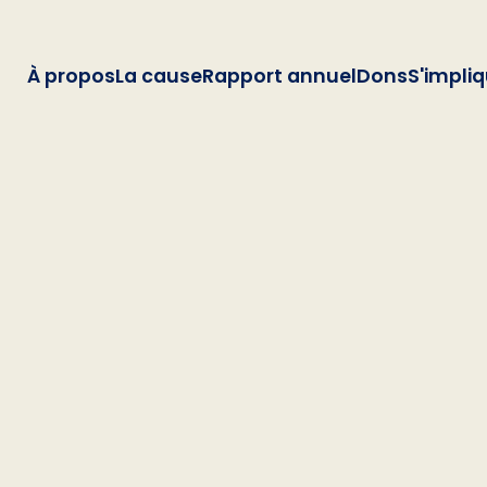
À propos
La cause
Rapport annuel
Dons
S'impli