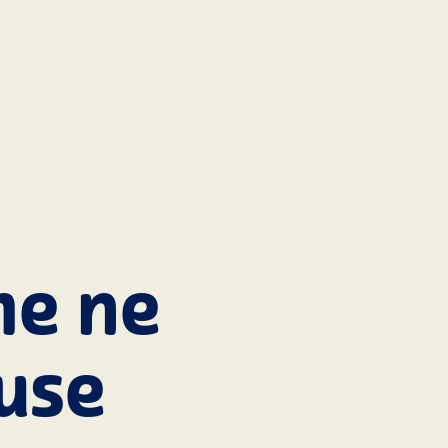
me ne
use